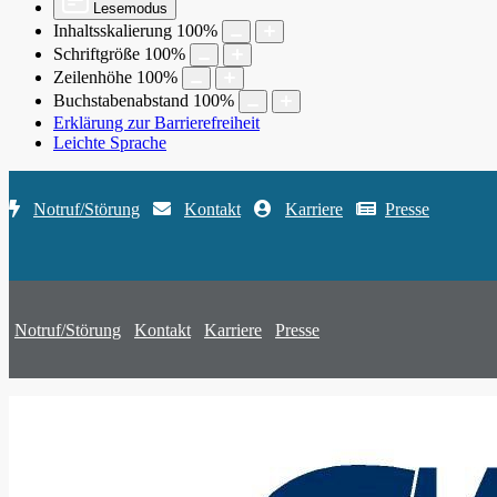
Lesemodus
Inhaltsskalierung
100
%
Schriftgröße
100
%
Zeilenhöhe
100
%
Buchstabenabstand
100
%
Erklärung zur Barrierefreiheit
Leichte Sprache
Notruf/Störung
Kontakt
Karriere
Presse
Notruf/Störung
Kontakt
Karriere
Presse