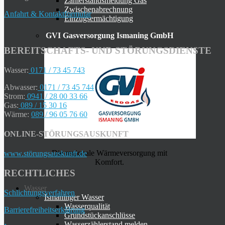
Zählerstandsmeldung Gas
Zwischenabrechnung
Anfahrt & Kontaktformular
Einzugsermächtigung
GVI Gasversorgung Ismaning GmbH
BEREITSCHAFTS- UND STÖRUNGSDIENSTE
Wasser:
0171 / 73 45 743
Abwasser:
0171 / 73 45 744
Strom:
0941 / 28 00 33 66
Gas:
089 / 15 30 16
Wärme:
089 / 96 05 76 60
ONLINE-STÖRUNGSAUSKUNFT
Die regionale Wärmeversorgung mit
www.störungsauskunft.de
Komfort.
RECHTLICHES
Wasser
Schlichtungsverfahren
Ismaninger Wasser
Wasserqualität
Barrierefreiheitserklärung
Grundstückanschlüsse
Wasserzählerstand melden