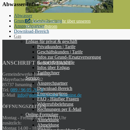
Abwasser-Infos
Abwasser
Grundstücksentwässerung
Erfahren Sie mehr über unseren
Ansprechpartner
Wasserkraftstrom
Download-Bereich
Gas
Erdgas für privat & geschäft
Privatkunden | Tarife
Geschäftskunden | Tarife
Infos zur Grund-/Ersatzversorgung
ANSCHRIFT & KONTAKT
Gaspreisbestandteile
Infos über Erdgas
Tarifrechner
Gemeindewerke Ismaning
Service
Mayerbacherstraße 42
Ansprechpartner
85737 Ismaning
Download-Bereich
Tel.
089 / 96 05 76 - 0
Energiespartipps
E-Mail
info@gemeindewerke-ismaning.de
FAQ - Häufige Fragen
Widerrufsbelehrung
ÖFFNUNGSZEITEN
Rechnungen per E-Mail
Online-Formulare
Montag - Freitag: 8.00 - 12.00 Uhr
Anmeldung
zusätzlich:
Abmeldung
Montag 14.00 - 18.00 Uhr