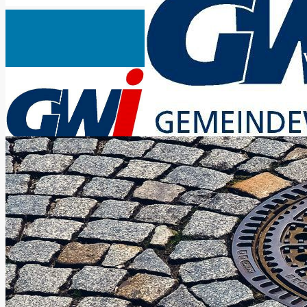
Ein wichtiges Stück 
Strom
Strom für privat & geschäft
Privatkunden | Tarife
Geschäftskunden | Tarife
Dynamischer Stromtarif
Infos zur Grund-/Ersatzversorgung