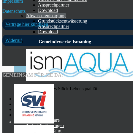
Impressum
Ansprechpartner
Download
Datenschutz
Abwasserentsorgung
Grundstücksentwässerung
Verträge hier kündigen
Ansprechpartner
Download
Widerruf
Gemeindewerke Ismaning
GEMEINSAM FÜR SIE DA:
Ein wichtiges Stück Lebensqualität.
Wärme
Hallenbad
Tiefgarage
Elektromobilität
Services
Online-Formulare
Notruf & Störungen
Kontakt & Anfahrt