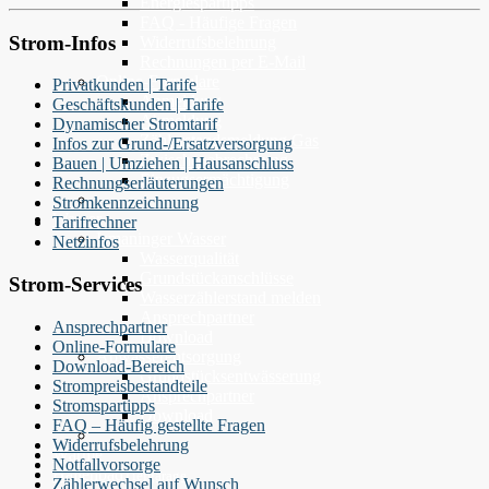
Energiespartipps
FAQ - Häufige Fragen
Strom-Infos
Widerrufsbelehrung
Rechnungen per E-Mail
Online-Formulare
Privatkunden | Tarife
Anmeldung
Geschäftskunden | Tarife
Abmeldung
Dynamischer Stromtarif
Zählerstandsmeldung Gas
Infos zur Grund-/Ersatzversorgung
Zwischenabrechnung
Bauen | Umziehen | Hausanschluss
Einzugsermächtigung
Rechnungserläuterungen
Stromkennzeichnung
Wasser
Tarifrechner
Ismaninger Wasser
Netzinfos
Wasserqualität
Grundstückanschlüsse
Strom-Services
Wasserzählerstand melden
Ansprechpartner
Ansprechpartner
Download
Online-Formulare
Abwasserentsorgung
Download-Bereich
Grundstücksentwässerung
Strompreisbestandteile
Ansprechpartner
Stromspartipps
Download
FAQ – Häufig gestellte Fragen
Widerrufsbelehrung
Wärme
Notfallvorsorge
Hallenbad
Tiefgarage
Zählerwechsel auf Wunsch