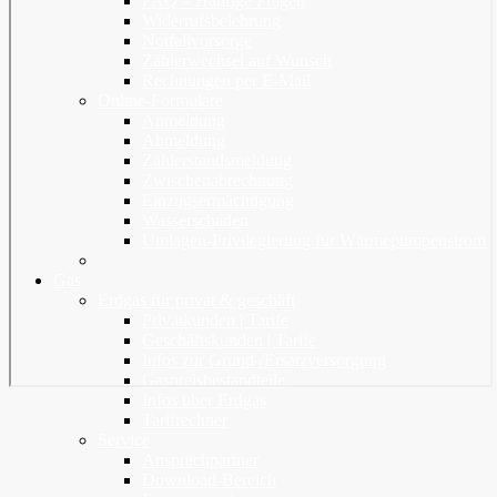
FAQ – Häufige Fragen
Widerrufsbelehrung
Notfallvorsorge
Zählerwechsel auf Wunsch
Rechnungen per E-Mail
Online-Formulare
Anmeldung
Abmeldung
Zählerstandsmeldung
Zwischenabrechnung
Einzugsermächtigung
Wasserschaden
Umlagen-Privilegierung für Wärmepumpenstrom
Gas
Erdgas für privat & geschäft
Privatkunden | Tarife
Geschäftskunden | Tarife
Infos zur Grund-/Ersatzversorgung
Gaspreisbestandteile
Infos über Erdgas
Tarifrechner
Service
Ansprechpartner
Download-Bereich