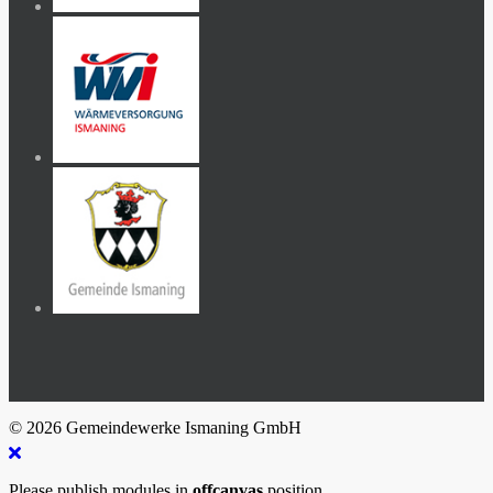
© 2026 Gemeindewerke Ismaning GmbH
Please publish modules in
offcanvas
position.