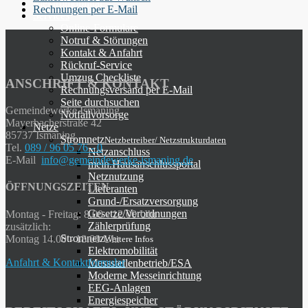
Elektromobilität
Rechnungen per E-Mail
Services
Online-Formulare
Notruf & Störungen
Kontakt & Anfahrt
Rückruf-Service
Umzug Checkliste
ANSCHRIFT & KONTAKT
Rechnungsversand per E-Mail
Seite durchsuchen
Gemeindewerke Ismaning
Notfallvorsorge
Mayerbacherstraße 42
Netze
85737 Ismaning
Stromnetz
Netzbetreiber/ Netzstrukturdaten
Tel.
089 / 96 05 76 - 0
Netzanschluss
E-Mail
info@gemeindewerke-ismaning.de
mein.Hausanschlussportal
Netznutzung
ÖFFNUNGSZEITEN
Lieferanten
Grund-/Ersatzversorgung
Gesetze/Verordnungen
Montag - Freitag: 8.00 - 12.00 Uhr
Zählerprüfung
zusätzlich:
Stromnetz
Montag 14.00 - 18.00 Uhr
Weitere Infos
Elektromobilität
Anfahrt & Kontaktformular
Messstellenbetrieb/ESA
Moderne Messeinrichtung
EEG-Anlagen
Energiespeicher