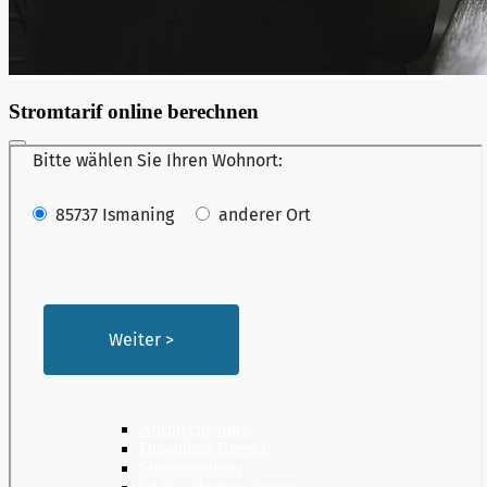
Stromtarif online berechnen
Strom
Strom für privat & geschäft
Privatkunden | Tarife
Geschäftskunden | Tarife
Dynamischer Stromtarif
Infos zur Grund-/Ersatzversorgung
Bauen | Umziehen | Hausanschluss
Rechnungserläuterungen
Strompreisbestandteile
Stromkennzeichnung
Tarifrechner
Service
Ansprechpartner
Download-Bereich
Stromspartipps