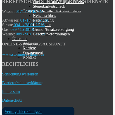
BEREITSCHAFTS- UND STÖRUNGSDIENSTE
Anschluss steuVE §14a EnWG
Steuerbarkeitscheck
Gasnetz
Netzbetreiber/ Netzstrukturdaten
Wasser:
0171 / 73 45 743
Netzanschluss
Netznutzung
Abwasser:
0171 / 73 45 744
Lieferanten
Strom:
0941 / 28 00 33 66
Grund-/Ersatzversorgung
Gas:
089 / 15 30 16
Gesetze/Verordnungen
Wärme:
089 / 96 05 76 60
Über uns
Aktuelles
ONLINE-STÖRUNGSAUSKUNFT
Karriere
Engagement
www.störungsauskunft.de
Kontakt
RECHTLICHES
Schlichtungsverfahren
Barrierefreiheitserklärung
Impressum
Datenschutz
Verträge hier kündigen