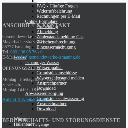
Energiespartipps
FAQ - Häufige Fragen
Widerrufsbelehrung
Rechnungen per E-Mail
Online-Formulare
ANSCHRIFT & KONTAKT
Anmeldung
Abmeldung
Gemeindewerke Ismaning
Zählerstandsmeldung Gas
Mayerbacherstraße 42
Zwischenabrechnung
85737 Ismaning
Einzugsermächtigung
Tel.
089 / 96 05 76 - 0
E-Mail
info@gemeindewerke-ismaning.de
Wasser
Ismaninger Wasser
Wasserqualität
ÖFFNUNGSZEITEN
Grundstückanschlüsse
Wasserzählerstand melden
Montag - Freitag: 8.00 - 12.00 Uhr
Ansprechpartner
zusätzlich:
Download
Montag 14.00 - 18.00 Uhr
Abwasserentsorgung
Grundstücksentwässerung
Anfahrt & Kontaktformular
Ansprechpartner
Download
Wärme
BEREITSCHAFTS- UND STÖRUNGSDIENSTE
Hallenbad
Tiefgarage