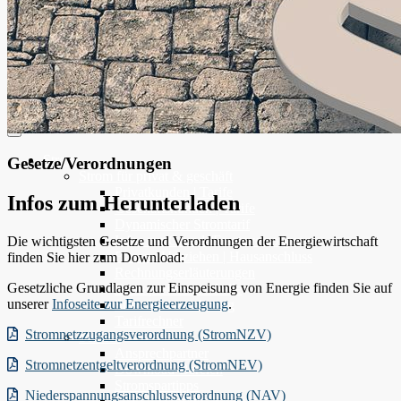
Strom
Gesetze/Verordnungen
Strom für privat & geschäft
Privatkunden | Tarife
Infos zum Herunterladen
Geschäftskunden | Tarife
Dynamischer Stromtarif
Infos zur Grund-/Ersatzversorgung
Die wichtigsten Gesetze und Verordnungen der Energiewirtschaft
Bauen | Umziehen | Hausanschluss
finden Sie hier zum Download:
Rechnungserläuterungen
Gesetzliche Grundlagen zur Einspeisung von Energie finden Sie auf
Strompreisbestandteile
unserer
Infoseite zur Energieerzeugung
.
Stromkennzeichnung
Tarifrechner
Stromnetzzugangsverordnung (StromNZV)
Service
Ansprechpartner
Stromnetzentgeltverordnung (StromNEV)
Download-Bereich
Stromspartipps
Niederspannungsanschlussverordnung (NAV)