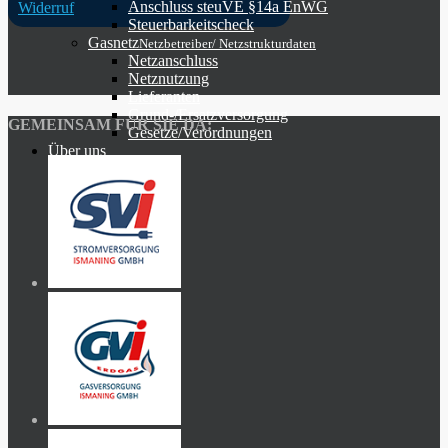
Anschluss steuVE §14a EnWG
Widerruf
Steuerbarkeitscheck
Gasnetz
Netzbetreiber/ Netzstrukturdaten
Netzanschluss
Netznutzung
Lieferanten
Grund-/Ersatzversorgung
GEMEINSAM FÜR SIE DA:
Gesetze/Verordnungen
Über uns
Aktuelles
Karriere
Engagement
Kontakt