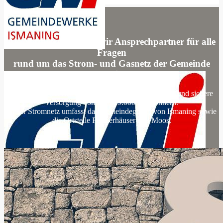
Als Netzbetreiber sind wir Ansprechpartner für alle
Fragen
rund um das Strom- und Gasnetz der Gemeinde
Ismaning.
Mit unseren Services sorgen wir für eine nachhaltige und sichere
Versorgung von rund 19.000 Einwohnern.
Unser Stromnetz umfasst das Gemeindegebiet von Ismaning sowie
die Ortsteile Fischerhäuser und Moos.