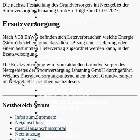
FAQ – Häufige Fragen
Die nächste Feststellung des Grundversorgers im Netzgebiet der
Widerrufsbelehrung
Stromversorgung Ismaning GmbH erfolgt zum 01.07.2027.
Notfallvorsorge
Zählerwechsel auf Wunsch
Ersatzversorgung
Rechnungen per E-Mail
Online-Formulare
Anmeldung
Nach § 38 EnWG befinden sich Letztverbraucher, welche Energie
Abmeldung
(Strom) beziehen, ohne dass dieser Bezug einer Lieferung oder
Zählerstandsmeldung
einem bestimmten Liefervertrag zugeordnet werden kann, in der
Zwischenabrechnung
Ersatzversorgung.
Einzugsermächtigung
Wasserschaden
Die Ersatzversorgung wird vom aktuellen Grundversorger des
Umlagen-Privilegierung für Wärmepumpenstrom
Netzgebietes der Stromversorgung Ismaning GmbH durchgeführt.
Welches Energieversorgungsunternehmen derzeit Grundversorger
Gas
im Netzgebiet ist, ist oben nachzulesen.
Erdgas für privat & geschäft
Privatkunden | Tarife
Geschäftskunden | Tarife
Infos zur Grund-/Ersatzversorgung
Netzbereich Strom
Gaspreisbestandteile
Infos über Erdgas
Infos zum Stromnetz
Tarifrechner
Netzanschluss
Service
mein.Hausanschlussportal
Ansprechpartner
Netznutzung
Download-Bereich
Lieferanten