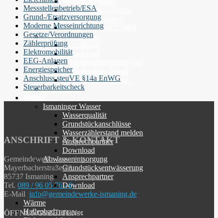
Energiespartipps
Messstellenbetrieb/ESA
FAQ - Häufige Fragen
Grund-/Ersatzversorgung
Widerrufsbelehrung
Moderne Messeinrichtung
Rechnungen per E-Mail
Gesetze/Verordnungen
Online-Formulare
Zählerprüfung
Anmeldung
Elektromobilität
Abmeldung
EEG-Anlagen
Zählerstandsmeldung Gas
Energiespeicher
Zwischenabrechnung
Anschluss steuVE §14a EnWG
Einzugsermächtigung
Steuerbarkeitscheck
Wasser
Ismaninger Wasser
Wasserqualität
Grundstückanschlüsse
Wasserzählerstand melden
ANSCHRIFT & KONTAKT
Ansprechpartner
Download
Gemeindewerke Ismaning
Abwasserentsorgung
Mayerbacherstraße 42
Grundstücksentwässerung
85737 Ismaning
Ansprechpartner
Tel.
089 / 96 05 76 - 0
Download
E-Mail
info@gemeindewerke-ismaning.de
Wärme
Hallenbad
Tiefgarage
ÖFFNUNGSZEITEN