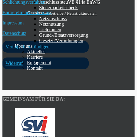
Schlichtungsverfahren
Anschluss steuVE §14a EnWG
Steuerbarkeitscheck
Barrierefreiheitserklärung
Gasnetz
Netzbetreiber/ Netzstrukturdaten
Netzanschluss
Impressum
Netznutzung
Lieferanten
Datenschutz
Grund-/Ersatzversorgung
Gesetze/Verordnungen
Über uns
Verträge hier kündigen
Aktuelles
Karriere
Engagement
Widerruf
Kontakt
GEMEINSAM FÜR SIE DA: