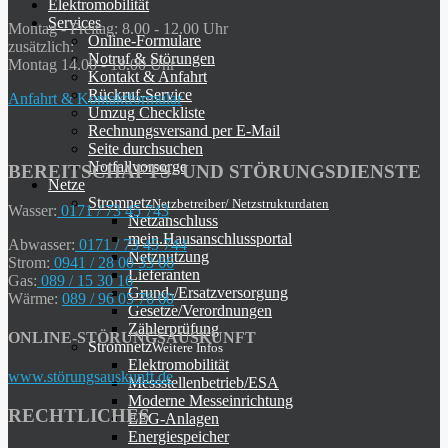
Elektromobilität
Services
Montag - Freitag: 8.00 - 12.00 Uhr
Online-Formulare
zusätzlich:
Notruf & Störungen
Montag 14.00 - 18.00 Uhr
Kontakt & Anfahrt
Rückruf-Service
Anfahrt & Kontaktformular
Umzug Checkliste
Rechnungsversand per E-Mail
Seite durchsuchen
Notfallvorsorge
BEREITSCHAFTS- UND STÖRUNGSDIENSTE
Netze
Stromnetz
Netzbetreiber/ Netzstrukturdaten
Wasser:
0171 / 73 45 743
Netzanschluss
mein.Hausanschlussportal
Abwasser:
0171 / 73 45 744
Netznutzung
Strom:
0941 / 28 00 33 66
Lieferanten
Gas:
089 / 15 30 16
Grund-/Ersatzversorgung
Wärme:
089 / 96 05 76 60
Gesetze/Verordnungen
Zählerprüfung
ONLINE-STÖRUNGSAUSKUNFT
Stromnetz
Weitere Infos
Elektromobilität
www.störungsauskunft.de
Messstellenbetrieb/ESA
Moderne Messeinrichtung
RECHTLICHES
EEG-Anlagen
Energiespeicher