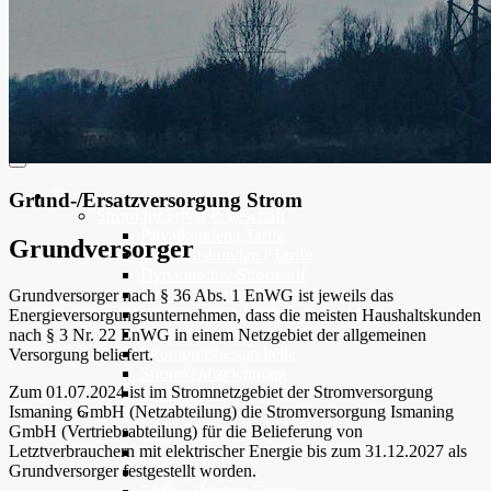
Strom
Grund-/Ersatzversorgung Strom
Strom für privat & geschäft
Privatkunden | Tarife
Grundversorger
Geschäftskunden | Tarife
Dynamischer Stromtarif
Infos zur Grund-/Ersatzversorgung
Grundversorger nach § 36 Abs. 1 EnWG ist jeweils das
Bauen | Umziehen | Hausanschluss
Energieversorgungsunternehmen, dass die meisten Haushaltskunden
Rechnungserläuterungen
nach § 3 Nr. 22 EnWG in einem Netzgebiet der allgemeinen
Strompreisbestandteile
Versorgung beliefert.
Stromkennzeichnung
Zum 01.07.2024 ist im Stromnetzgebiet der Stromversorgung
Tarifrechner
Ismaning GmbH (Netzabteilung) die Stromversorgung Ismaning
Service
GmbH (Vertriebsabteilung) für die Belieferung von
Ansprechpartner
Letztverbrauchern mit elektrischer Energie bis zum 31.12.2027 als
Download-Bereich
Grundversorger festgestellt worden.
Stromspartipps