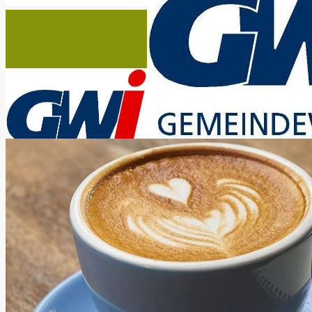
Ob kosten- oder umw
Strom
Strom für privat & geschäft
Privatkunden | Tarife
Geschäftskunden | Tarife
Dynamischer Stromtarif
Infos zur Grund-/Ersatzversorgung