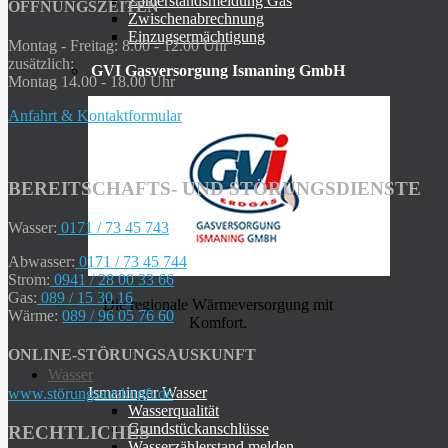
Zählerstandsmeldung Gas
ÖFFNUNGSZEITEN
Zwischenabrechnung
Einzugsermächtigung
Montag - Freitag: 8.00 - 12.00 Uhr
zusätzlich:
GVI Gasversorgung Ismaning GmbH
Montag 14.00 - 18.00 Uhr
Anfahrt & Kontaktformular
BEREITSCHAFTS- UND STÖRUNGSDIENSTE
Wasser:
0171 / 73 45 743
Abwasser:
0171 / 73 45 744
Strom:
0941 / 28 00 33 66
Gas:
089 / 15 30 16
Die regionale Wärmeversorgung mit
Wärme:
089 / 96 05 76 60
Komfort.
ONLINE-STÖRUNGSAUSKUNFT
Wasser
Ismaninger Wasser
www.störungsauskunft.de
Wasserqualität
Grundstückanschlüsse
RECHTLICHES
Wasserzählerstand melden