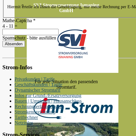
SVI Stromversorgung Ismaning
Hiermit erteile ich Ihnen die Genehmigung, mir meine Rechnung per E-Ma
GmbH
Mathe-Captcha
*
4 - 11 =
Spamschutz - bitte ausfüllen
Absenden
Strom-Infos
Privatkunden | Tarife
Für jede Situation den passenden
Geschäftskunden | Tarife
Stromtarif.
Dynamischer Stromtarif
Infos zur Grund-/Ersatzversorgung
Bauen | Umziehen | Hausanschluss
Rechnungserläuterungen
Stromkennzeichnung
Tarifrechner
Netzinfos
Strom-Services