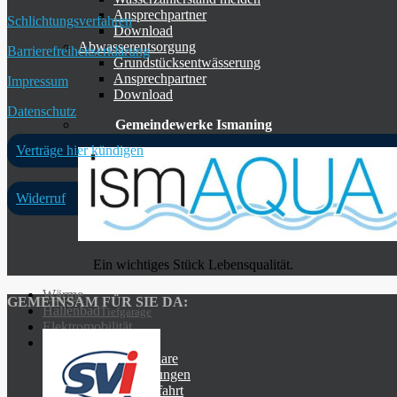
Ansprechpartner
Schlichtungsverfahren
Download
Abwasserentsorgung
Barrierefreiheitserklärung
Grundstücksentwässerung
Ansprechpartner
Impressum
Download
Datenschutz
Gemeindewerke Ismaning
Verträge hier kündigen
Widerruf
Ein wichtiges Stück Lebensqualität.
Wärme
GEMEINSAM FÜR SIE DA:
Hallenbad
Tiefgarage
Elektromobilität
Services
Online-Formulare
Notruf & Störungen
Kontakt & Anfahrt