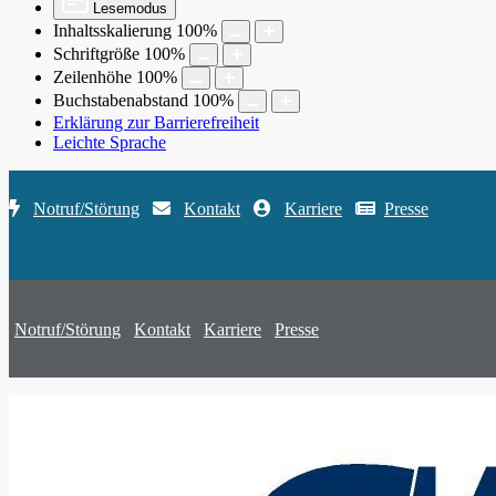
Lesemodus
Inhaltsskalierung
100
%
Schriftgröße
100
%
Zeilenhöhe
100
%
Buchstabenabstand
100
%
Erklärung zur Barrierefreiheit
Leichte Sprache
Notruf/Störung
Kontakt
Karriere
Presse
Notruf/Störung
Kontakt
Karriere
Presse