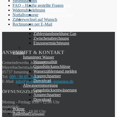
Stromspartipps
Energiespartipps
FAQ – Häufig gestellte Fragen
FAQ - Häufige Fragen
Widerrufsbelehrung
Widerrufsbelehrung
Notfallvorsorge
Rechnungen per E-Mail
Zählerwechsel auf Wunsch
Online-Formulare
Rechnungen per E-Mail
Anmeldung
Abmeldung
Zählerstandsmeldung Gas
Zwischenabrechnung
Einzugsermächtigung
ANSCHRIFT & KONTAKT
Wasser
Ismaninger Wasser
Wasserqualität
Gemeindewerke Ismaning
Grundstückanschlüsse
Mayerbacherstraße 42
Wasserzählerstand melden
85737 Ismaning
Ansprechpartner
Tel.
089 / 96 05 76 - 0
Download
E-Mail
info@gemeindewerke-ismaning.de
Abwasserentsorgung
Grundstücksentwässerung
ÖFFNUNGSZEITEN
Ansprechpartner
Download
Montag - Freitag: 8.00 - 12.00 Uhr
zusätzlich:
Wärme
Montag 14.00 - 18.00 Uhr
Hallenbad
Tiefgarage