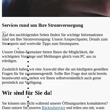
Services rund um Ihre Stromversorgung
Auf den nachfolgenden Seiten finden Sie wichtige Informationen
rund um Ihre Stromversorgung: Unsere Ansprechparter, Details zum
Strompreis und wertvolle Tipps zum Stromsparen.
Strom
Strom für privat & geschäft
Unsere Online-Formulare bieten Ihnen die Möglichkeit, die
Privatkunden | Tarife
wichtigsten Vorgänge und Meldungen gleich vom PC aus zu
Geschäftskunden | Tarife
erledigen.
Dynamischer Stromtarif
Infos zur Grund-/Ersatzversorgung
Zusätzlich haben wir eine Auswahl über die am häufigsten gestellten
Bauen | Umziehen | Hausanschluss
Fragen für Sie zusammengestellt. Sollte Ihre Frage dort nicht bereits
Rechnungserläuterungen
beantwortet sein, stehen wir Ihnen selbstverständlich auch gerne
Strompreisbestandteile
persönlich zur Verfügung.
Stromkennzeichnung
Tarifrechner
Wir sind für Sie da!
Service
Ansprechpartner
Download-Bereich
Sie können uns nicht während unserer Öffnungszeiten kontaktieren?
Stromspartipps
Dann nutzen Sie unseren
Rückrufservice
und teilen uns mit, wann