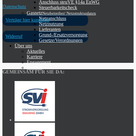
Anschluss steuVE §14a EnWG
Datenschutz
Steuerbarkeitscheck
Gasnetz
Netzbetreiber/ Netzstrukturdaten
Netzanschluss
Verträge hier kündigen
Netznutzung
Lieferanten
Grund-/Ersatzversorgung
Widerruf
Gesetze/Verordnungen
Über uns
Aktuelles
Karriere
Engagement
Kontakt
GEMEINSAM FÜR SIE DA: