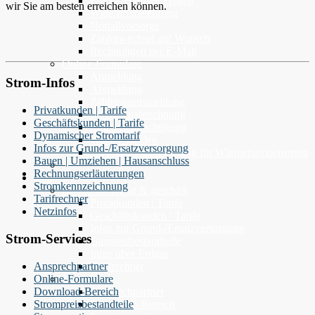
FAQ – Häufige Fragen
wir Sie am besten erreichen können.
Widerrufsbelehrung
Notfallvorsorge
Zählerwechsel auf Wunsch
Rechnungen per E-Mail
Online-Formulare
Anmeldung
Strom-Infos
Abmeldung
Zählerstandsmeldung
Privatkunden | Tarife
Zwischenabrechnung
Geschäftskunden | Tarife
Einzugsermächtigung
Dynamischer Stromtarif
Wasserschaden
Infos zur Grund-/Ersatzversorgung
Umlagen-Privilegierung für Wärmepumpenstrom
Bauen | Umziehen | Hausanschluss
Rechnungserläuterungen
Gas
Stromkennzeichnung
Erdgas für privat & geschäft
Tarifrechner
Privatkunden | Tarife
Netzinfos
Geschäftskunden | Tarife
Infos zur Grund-/Ersatzversorgung
Strom-Services
Gaspreisbestandteile
Infos über Erdgas
Ansprechpartner
Tarifrechner
Online-Formulare
Service
Download-Bereich
Ansprechpartner
Strompreisbestandteile
Download-Bereich