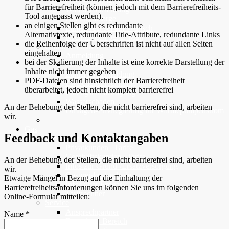
FAQ – Häufige Fragen
für Barrierefreiheit (können jedoch mit dem Barrierefreiheits-
Widerrufsbelehrung
Tool angepasst werden).
Notfallvorsorge
an einigen Stellen gibt es redundante
Zählerwechsel auf Wunsch
Alternativtexte, redundante Title-Attribute, redundante Links
Rechnungen per E-Mail
die Reihenfolge der Überschriften ist nicht auf allen Seiten
Online-Formulare
eingehalten
Anmeldung
bei der Skalierung der Inhalte ist eine korrekte Darstellung der
Abmeldung
Inhalte nicht immer gegeben
Zählerstandsmeldung
PDF-Dateien sind hinsichtlich der Barrierefreiheit
Zwischenabrechnung
überarbeitet, jedoch nicht komplett barrierefrei
Einzugsermächtigung
Wasserschaden
An der Behebung der Stellen, die nicht barrierefrei sind, arbeiten
Umlagen-Privilegierung für Wärmepumpenstrom
wir.
Gas
Feedback und Kontaktangaben
Erdgas für privat & geschäft
Privatkunden | Tarife
Geschäftskunden | Tarife
An der Behebung der Stellen, die nicht barrierefrei sind, arbeiten
Infos zur Grund-/Ersatzversorgung
wir.
Gaspreisbestandteile
Etwaige Mängel in Bezug auf die Einhaltung der
Infos über Erdgas
Barrierefreiheitsanforderungen können Sie uns im folgenden
Tarifrechner
Online-Formular mitteilen:
Service
Ansprechpartner
Name
*
Download-Bereich