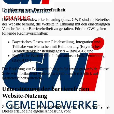
Erklärung zur Barrierefreiheit
Die GWI Gemeindewerke Ismaning (kurz: GWI) sind als Betreiber
der Website bemüht, die Website in Einklang mit den einschlägigen
Vorschriften zur Barrierefreiheit zu gestalten. Für die GWI gelten
folgende Rechtsvorschriften:
Bayerisches Gesetz zur Gleichstellung, Integration und
Teilhabe von Menschen mit Behinderung (Bayerisches
Behindertengleichstellungsgesetz – BayBGG) und
Bayerische Barrierefreie Informationstechnik-Verordnung
(BayBITV)
Die Erklärung zur Barrierefreiheit gilt für www.gwi-info.de. Diese
Seite wird fortlaufend weiterentwickelt – auch mit Blick auf
Barrierefreiheitskriterien.
Unterstützung der barrierefreien
Website-Nutzung
Zur Verbesserung der Barrierefreiheit steht ein Tool zur Verfügung.
Dieses erlaubt eine eigene Anpassung von: