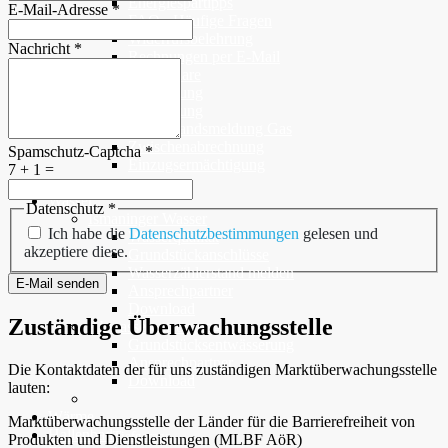
Energiespartipps
E-Mail-Adresse
*
FAQ - Häufige Fragen
Widerrufsbelehrung
Nachricht
*
Rechnungen per E-Mail
Online-Formulare
Anmeldung
Abmeldung
Zählerstandsmeldung Gas
Zwischenabrechnung
Spamschutz-Captcha
*
Einzugsermächtigung
7 + 1 =
Wasser
Datenschutz
*
Ismaninger Wasser
Ich habe die
Datenschutzbestimmungen
gelesen und
Wasserqualität
akzeptiere diese.
Grundstückanschlüsse
Wasserzählerstand melden
E-Mail senden
Ansprechpartner
Download
Zuständige Überwachungsstelle
Abwasserentsorgung
Grundstücksentwässerung
Ansprechpartner
Die Kontaktdaten der für uns zuständigen Marktüberwachungsstelle
Download
lauten:
Wärme
Marktüberwachungsstelle der Länder für die Barrierefreiheit von
Hallenbad
Tiefgarage
Produkten und Dienstleistungen (MLBF AöR)