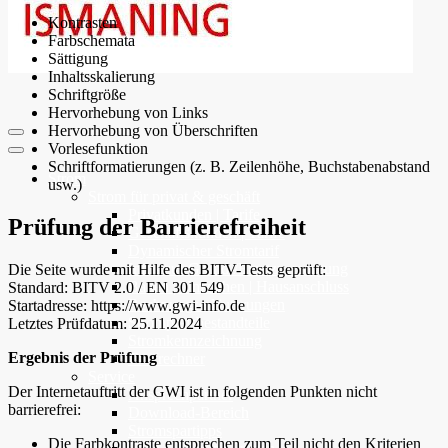
Kontrasten
Farbschemata
Sättigung
Inhaltsskalierung
Schriftgröße
Hervorhebung von Links
Hervorhebung von Überschriften
Vorlesefunktion
Schriftformatierungen (z. B. Zeilenhöhe, Buchstabenabstand
Strom
usw.)
Strom für privat & geschäft
Privatkunden | Tarife
Prüfung der Barrierefreiheit
Geschäftskunden | Tarife
Dynamischer Stromtarif
Infos zur Grund-/Ersatzversorgung
Die Seite wurde mit Hilfe des BITV-Tests geprüft:
Bauen | Umziehen | Hausanschluss
Standard: BITV 2.0 / EN 301 549
Rechnungserläuterungen
Startadresse: https://www.gwi-info.de
Strompreisbestandteile
Letztes Prüfdatum: 25.11.2024
Stromkennzeichnung
Ergebnis der Prüfung
Tarifrechner
Service
Der Internetauftritt der GWI ist in folgenden Punkten nicht
Ansprechpartner
barrierefrei:
Download-Bereich
Stromspartipps
Die Farbkontraste entsprechen zum Teil nicht den Kriterien