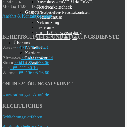
zusätzlich:
Anschluss steuVE §14a EnWG
Montag 14.00 - 18.00 Uhr
Steuerbarkeitscheck
Gasnetz
Netzbetreiber/ Netzstrukturdaten
Anfahrt & Kontaktformular
Netzanschluss
Netznutzung
Lieferanten
Grund-/Ersatzversorgung
BEREITSCHAFTS- UND STÖRUNGSDIENSTE
Gesetze/Verordnungen
Über uns
Wasser:
0171 / 73 45 743
Aktuelles
Karriere
Abwasser:
0171 / 73 45 744
Engagement
Strom:
0941 / 28 00 33 66
Kontakt
Gas:
089 / 15 30 16
Wärme:
089 / 96 05 76 60
ONLINE-STÖRUNGSAUSKUNFT
www.störungsauskunft.de
RECHTLICHES
Schlichtungsverfahren
Barrierefreiheitserklärung