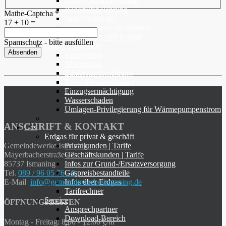
FAQ – Häufige Fragen
Widerrufsbelehrung
Mathe-Captcha
*
Notfallvorsorge
17 + 10 =
Zählerwechsel auf Wunsch
Rechnungen per E-Mail
Spamschutz - bitte ausfüllen
Online-Formulare
Absenden
Anmeldung
Abmeldung
Zählerstandsmeldung
Zwischenabrechnung
Einzugsermächtigung
Wasserschaden
Umlagen-Privilegierung für Wärmepumpenstrom
ANSCHRIFT & KONTAKT
Gas
Erdgas für privat & geschäft
Privatkunden | Tarife
Gemeindewerke Ismaning
Geschäftskunden | Tarife
Mayerbacherstraße 42
Infos zur Grund-/Ersatzversorgung
85737 Ismaning
Gaspreisbestandteile
Tel.
089 / 96 05 76 - 0
Infos über Erdgas
E-Mail
info@gemeindewerke-ismaning.de
Tarifrechner
Service
ÖFFNUNGSZEITEN
Ansprechpartner
Download-Bereich
Montag - Freitag: 8.00 - 12.00 Uhr