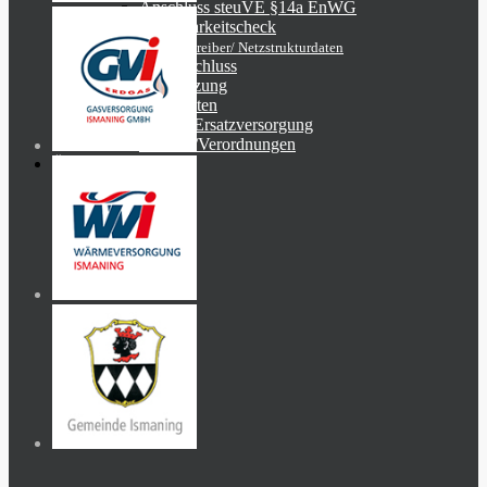
Anschluss steuVE §14a EnWG
Steuerbarkeitscheck
Gasnetz
Netzbetreiber/ Netzstrukturdaten
Netzanschluss
Netznutzung
Lieferanten
Grund-/Ersatzversorgung
Gesetze/Verordnungen
Über uns
Aktuelles
Karriere
Engagement
Kontakt