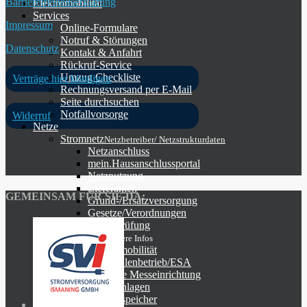
Barrierefreiheitserklärung
Elektromobilität
Services
Impressum
Online-Formulare
Notruf & Störungen
Datenschutz
Kontakt & Anfahrt
Rückruf-Service
Umzug Checkliste
Verträge hier kündigen
Rechnungsversand per E-Mail
Seite durchsuchen
Notfallvorsorge
Widerruf
Netze
Stromnetz
Netzbetreiber/ Netzstrukturdaten
Netzanschluss
mein.Hausanschlussportal
Netznutzung
Lieferanten
GEMEINSAM FÜR SIE DA:
Grund-/Ersatzversorgung
Gesetze/Verordnungen
Zählerprüfung
Stromnetz
Weitere Infos
Elektromobilität
Messstellenbetrieb/ESA
Moderne Messeinrichtung
EEG-Anlagen
Energiespeicher