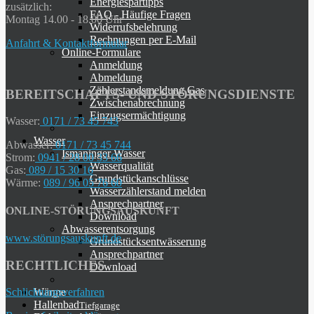
Energiespartipps
zusätzlich:
FAQ - Häufige Fragen
Montag 14.00 - 18.00 Uhr
Widerrufsbelehrung
Rechnungen per E-Mail
Anfahrt & Kontaktformular
Online-Formulare
Anmeldung
Abmeldung
Zählerstandsmeldung Gas
BEREITSCHAFTS- UND STÖRUNGSDIENSTE
Zwischenabrechnung
Einzugsermächtigung
Wasser:
0171 / 73 45 743
Wasser
Abwasser:
0171 / 73 45 744
Ismaninger Wasser
Strom:
0941 / 28 00 33 66
Wasserqualität
Gas:
089 / 15 30 16
Grundstückanschlüsse
Wärme:
089 / 96 05 76 60
Wasserzählerstand melden
Ansprechpartner
ONLINE-STÖRUNGSAUSKUNFT
Download
Abwasserentsorgung
www.störungsauskunft.de
Grundstücksentwässerung
Ansprechpartner
RECHTLICHES
Download
Wärme
Schlichtungsverfahren
Hallenbad
Tiefgarage