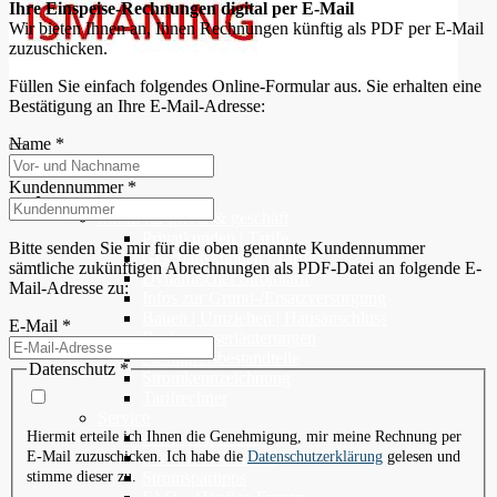
Ihre Einspeise-Rechnungen digital per E-Mail
Wir bieten Ihnen an, Ihnen Rechnungen künftig als PDF per E-Mail
zuzuschicken.
Füllen Sie einfach folgendes Online-Formular aus. Sie erhalten eine
Bestätigung an Ihre E-Mail-Adresse:
Name
*
Kundennummer
*
Strom
Strom für privat & geschäft
Privatkunden | Tarife
Bitte senden Sie mir für die oben genannte Kundennummer
Geschäftskunden | Tarife
sämtliche zukünftigen Abrechnungen als PDF-Datei an folgende E-
Dynamischer Stromtarif
Mail-Adresse zu:
Infos zur Grund-/Ersatzversorgung
Bauen | Umziehen | Hausanschluss
E-Mail
*
Rechnungserläuterungen
Strompreisbestandteile
Datenschutz
*
Stromkennzeichnung
Tarifrechner
Service
Ansprechpartner
Hiermit erteile ich Ihnen die Genehmigung, mir meine Rechnung per
Download-Bereich
E-Mail zuzuschicken. Ich habe die
Datenschutzerklärung
gelesen und
Stromspartipps
stimme dieser zu.